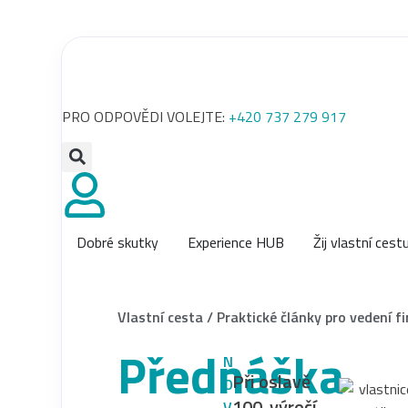
PRO ODPOVĚDI VOLEJTE:
+420 737 279 917
Dobré skutky
Experience HUB
Žij vlastní cest
Vlastní cesta
/
Praktické články pro vedení f
Přednáška
N
Při oslavě
O
100. výročí
V