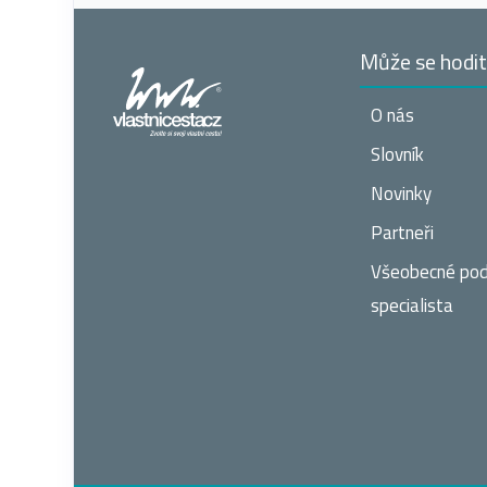
Může se hodi
O nás
Slovník
Novinky
Partneři
Všeobecné po
specialista