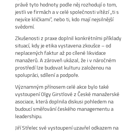
právě tyto hodnoty podle něj rozhodují o tom,
jestli ve firmách a v celé společnosti vítězí „ti s
nejvíce kličkami“, nebo ti, kdo mají nejsilnější
svědomí.
Zkušenosti z praxe doplnil konkrétními příklady
situací, kdy je etika vystavena zkoušce – od
neplacených faktur až po cílené likvidace
manažerů. A zároveň ukázal, že i v náročném
prostředí lze budovat kulturu založenou na
spolupráci, sdílení a podpoře.
Významným přínosem celé akce bylo také
vystoupení Olgy Girstlové z České manažerské
asociace, která doplnila diskusi pohledem na
budoucí směřování českého managementu a
leadershipu.
Jiří Střelec své vystoupení uzavřel odkazem na