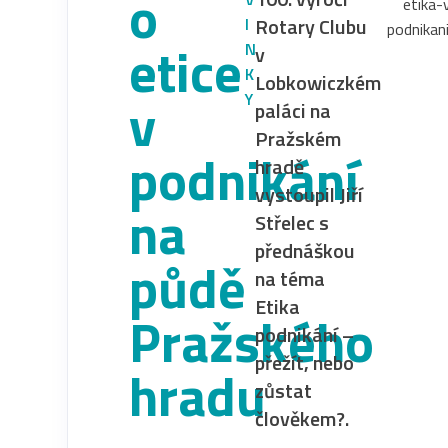
o
Rotary Clubu
I
etice
N
v
K
Lobkowiczkém
v
Y
paláci na
Pražském
podnikání
hradě
vystoupil Jiří
na
Střelec s
přednáškou
půdě
na téma
Etika
Pražského
podnikání –
přežít, nebo
hradu
zůstat
člověkem?.