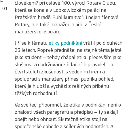
člověkem? při oslavě 100. výročí Rotary Clubu,
která se konala v Lobkowiczkém paláci na
Pražském hradě. Publikum tvořili nejen členové
Rotary, ale také manažeři a lídři z České
manažerské asociace.
Jiří se k tématu
etiky podnikání
vrátil po dlouhých
25 letech. Poprvé přednášel na stejné téma ještě
jako student – tehdy chápal etiku především jako
slušnost a dodržování základních pravidel. Po
čtvrtstoletí zkušeností s vedením firem a
spoluprací s manažery přinesl publiku pohled,
který je hlubší a vychází z reálných příběhů i
těžkých rozhodnutí.
Ve své řeči připomněl, že etika v podnikání není o
znalosti všech paragrafů a předpisů – ty se dají
obejít nebo ohnout. Skutečná etika stojí na
společenské dohodě a sdílených hodnotách. A