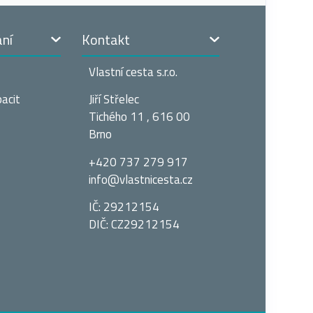
ání
Kontakt
Vlastní cesta s.r.o.
acit
Jiří Střelec
Tichého 11 , 616 00
Brno
+420 737 279 917
info@vlastnices­ta.cz
IČ: 29212154
DIČ: CZ29212154