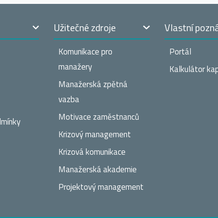
t
Užitečné zdroje
Vlastní pozn
Komunikace pro
Portál
manažery
Kalkulátor kap
Manažerská zpětná
vazba
Motivace zaměstnanců
dmínky
Krizový management
Krizová komunikace
Manažerská akademie
Projektový management