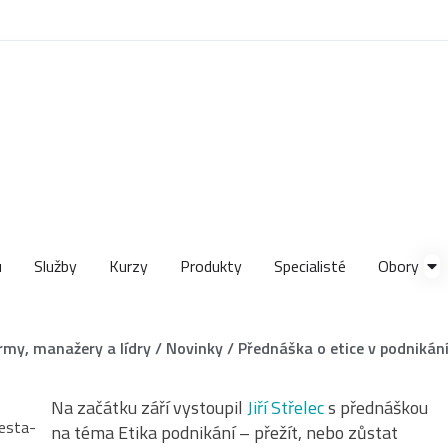
u
Služby
Kurzy
Produkty
Specialisté
Obory
irmy, manažery a lídry
/
Novinky
/
Přednáška o etice v podnikán
Na začátku září vystoupil
Jiří Střelec
s přednáškou
na téma Etika podnikání – přežít, nebo zůstat