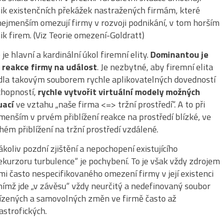
ik existenčních překážek nastražených firmám, které
nejmenším omezují firmy v rozvoji podnikání, v tom horším
ik firem. (Viz Teorie omezení-Goldratt)
 je hlavní a kardinální úkol firemní elity.
Dominantou je
 reakce firmy na událost
. Je nezbytné, aby firemní elita
dla takovým souborem rychle aplikovatelných dovedností
chopností,
rychle vytvořit virtuální modely možných
uací
ve vztahu „naše firma <=> tržní prostředí“. A to při
menším v prvém přiblížení reakce na prostředí blízké, ve
hém přiblížení na tržní prostředí vzdálené.
ákoliv pozdní zjištění a nepochopení existujícího
ekurzoru turbulence“ je pochybení. To je však vždy zdrojem
mi často nespecifikovaného omezení firmy v její existenci
nímž jde „v závěsu“ vždy neurčitý a nedefinovaný soubor
ízených a samovolných změn ve firmě často až
astrofických.