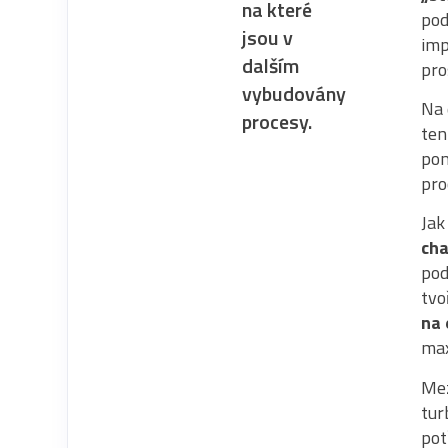
na které
pod
jsou v
imp
dalším
pro
vybudovány
Na 
procesy.
ten
pom
pro
Jak
cha
pod
tvo
na 
max
Mez
tur
pot