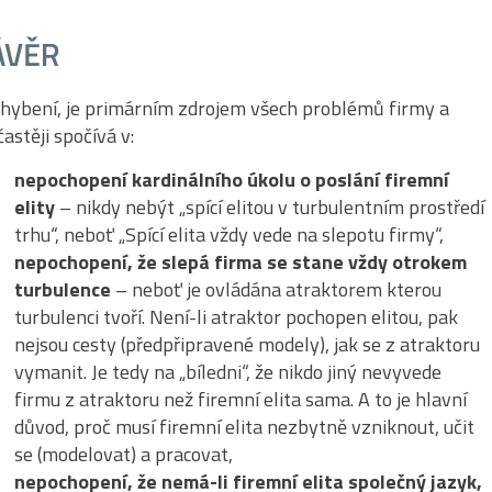
ÁVĚR
hybení, je primárním zdrojem všech problémů firmy a
častěji spočívá v:
nepochopení kardinálního úkolu o poslání firemní
elity
– nikdy nebýt „spící elitou v turbulentním prostředí
trhu“, neboť „Spící elita vždy vede na slepotu firmy“,
nepochopení, že slepá firma se stane vždy otrokem
turbulence
– neboť je ovládána atraktorem kterou
turbulenci tvoří. Není-li atraktor pochopen elitou, pak
nejsou cesty (předpřipravené modely), jak se z atraktoru
vymanit. Je tedy na „bíledni“, že nikdo jiný nevyvede
firmu z atraktoru než firemní elita sama. A to je hlavní
důvod, proč musí firemní elita nezbytně vzniknout, učit
se (modelovat) a pracovat,
nepochopení, že nemá-li firemní elita společný jazyk,