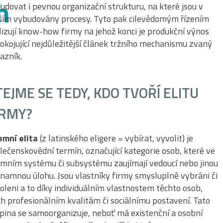
h
udovat i pevnou organizační strukturu, na které jsou v
ším vybudovány procesy. Tyto pak cilevědomým řízením
lizují know-how firmy na jehož konci je produkční výnos
okojující nejdůležitější článek tržního mechanismu zvaný
azník.
TEJME SE TEDY, KDO TVOŘÍ ELITU
IRMY?
emní elita
(z latinského eligere = vybírat, vyvolit) je
lečenskovědní termín, označující kategorie osob, které ve
emním systému či subsystému zaujímají vedoucí nebo jinou
namnou úlohu. Jsou vlastníky firmy smysluplně vybráni či
oleni a to díky individuálním vlastnostem těchto osob,
ich profesionálním kvalitám či sociálnímu postavení. Tato
pina se samoorganizuje, neboť má existenční a osobní