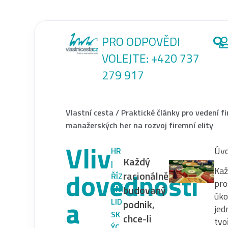
PRO ODPOVĚDI
VOLEJTE:
+420 737
279 917
Vlastní cesta
/
Praktické články pro vedení f
manažerských her na rozvoj firemní elity
Vliv
Úv
HR
Každý
|
Kaž
dovedností
racionálně
ŘÍZ
pro
budovaný
ENÍ
úko
a
LID
podnik,
jed
SK
chce-li
tvo
ÝC