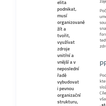
záj
elita
podnikat,
Poč
musí
umo
organizovaně
sou
sna
žít a
for
tvořit,
ted
využívat
zdr
zdroje
vnitřní a
P
vnější a v
neposlední
řadě
Pod
kte
vybudovat
slo
i pevnou
Cíl
organizační
vš
strukturu,
„st