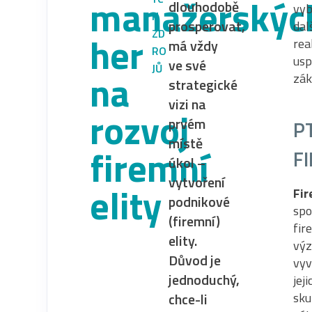
manažerskýc
dlouhodobě
vyb
H
prosperovat,
dal
ZD
her
rea
má vždy
RO
usp
ve své
JŮ
na
zák
strategické
vizi na
rozvoj
prvém
P
místě
firemní
F
úkol –
vytvoření
elity
Fir
podnikové
spo
(firemní)
fir
elity.
výz
Důvod je
vyv
jednoduchý,
jej
chce-li
sku