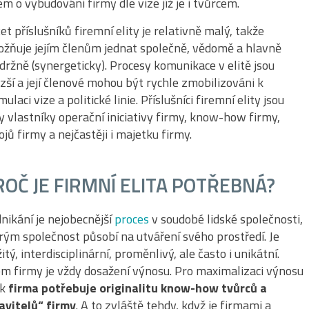
em o vybudování firmy dle vize jíž je i tvůrcem.
et příslušníků firemní elity je relativně malý, takže
žňuje jejím členům jednat společně, vědomě a hlavně
držně (synergeticky). Procesy komunikace v elitě jsou
zší a její členové mohou být rychle zmobilizováni k
mulaci vize a politické linie. Příslušníci firemní elity jsou
y vlastníky operační iniciativy firmy, know-how firmy,
ojů firmy a nejčastěji i majetku firmy.
ROČ JE FIRMNÍ ELITA POTŘEBNÁ?
nikání je nejobecnější
proces
v soudobé lidské společnosti,
rým společnost působí na utváření svého prostředí. Je
žitý, interdisciplinární, proměnlivý, ale často i unikátní.
em firmy je vždy dosažení výnosu. Pro maximalizaci výnosu
ak
firma potřebuje originalitu know-how tvůrců a
avitelů“ firmy
. A to zvláště tehdy, když je firmami a