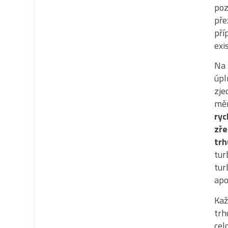
poz
pře
pří
exi
Na 
úpl
zje
měn
ryc
zře
trh
tur
tur
apo
Kaž
trh
cel