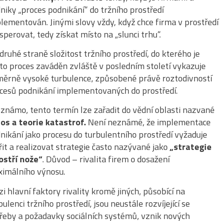
niky „proces podnikání“ do tržního prostředí
lementován. Jinými slovy vždy, když chce firma v prostředí
sperovat, tedy získat místo na „slunci trhu“.
druhé straně složitost tržního prostředí, do kterého je
to proces zaváděn zvláště v posledním století vykazuje
ěrně vysoké turbulence, způsobené právě roztodivností
cesů podnikání implementovaných do prostředí.
 známo, tento termín lze zařadit do vědní oblasti nazvané
os a teorie katastrof.
Není neznámé, že implementace
nikání jako procesu do turbulentního prostředí vyžaduje
řit a realizovat strategie často nazývané jako
„strategie
ostří nože“
. Důvod – rivalita firem o dosažení
imálního výnosu.
i hlavní faktory rivality kromě jiných, působící na
bulenci tržního prostředí, jsou neustále rozvíjející se
řeby a požadavky sociálních systémů, vznik nových