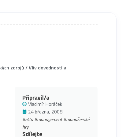
ských zdrojů
/
Vliv dovedností a
Připravil/a
Vladimír Horáček
24 března, 2008
#elita
#management
#manažerské
hry
Sdílejte