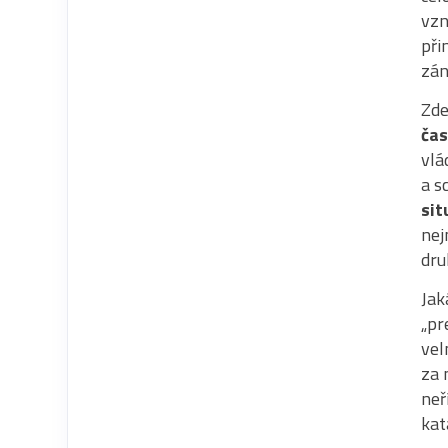
vzn
při
zán
Zde
čas
vlá
a s
sit
nej
dru
Jak
„pr
vel
za 
neř
kat