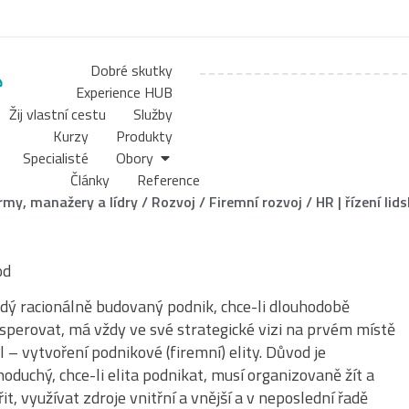
Dobré skutky
Experience HUB
Žij vlastní cestu
Služby
Kurzy
Produkty
Specialisté
Obory
Články
Reference
irmy, manažery a lídry
/
Rozvoj
/
Firemní rozvoj
/
HR | řízení lid
od
dý racionálně budovaný podnik, chce-li dlouhodobě
sperovat, má vždy ve své strategické vizi na prvém místě
l – vytvoření podnikové (firemní) elity. Důvod je
noduchý, chce-li elita podnikat, musí organizovaně žít a
řit, využívat zdroje vnitřní a vnější a v neposlední řadě