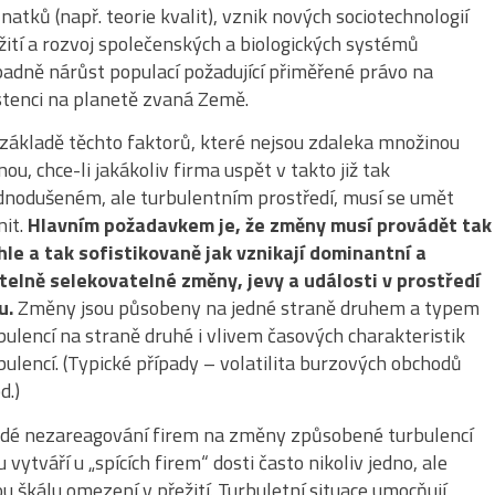
natků (např. teorie kvalit), vznik nových sociotechnologií
žití a rozvoj společenských a biologických systémů
padně nárůst populací požadující přiměřené právo na
stenci na planetě zvaná Země.
základě těchto faktorů, které nejsou zdaleka množinou
nou, chce-li jakákoliv firma uspět v takto již tak
dnodušeném, ale turbulentním prostředí, musí se umět
it.
Hlavním požadavkem je, že změny musí provádět tak
hle a tak sofistikovaně jak vznikají dominantní a
telně selekovatelné změny, jevy a události v prostředí
u.
Změny jsou působeny na jedné straně druhem a typem
bulencí na straně druhé i vlivem časových charakteristik
bulencí. (Typické případy – volatilita burzových obchodů
d.)
dé nezareagování firem na změny způsobené turbulencí
u vytváří u „spících firem“ dosti často nikoliv jedno, ale
ou škálu omezení v přežití. Turbuletní situace umocňují