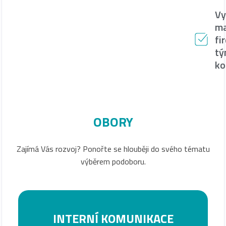
Vy
ma
fi
t
ko
OBORY
Zajímá Vás rozvoj? Ponořte se hlouběji do svého tématu
výběrem podoboru.
INTERNÍ KOMUNIKACE