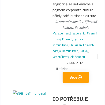
angličtině se setkáváme s
pojmem corporate culture
někdy také business culture.
#corporate identity
,
#firemní
kultura
,
#symboly
Management | leadership
,
Firemní
rozvoj
,
Firemní, týmová
komunikace
,
HR | řízení lidských
zdrojů
,
Komunikace
,
Rozvoj
,
Vedení firmy
,
Zkušenosti
23. 04. 2012
-
Jiří Střelec
Více
CO POTŘEBUJE