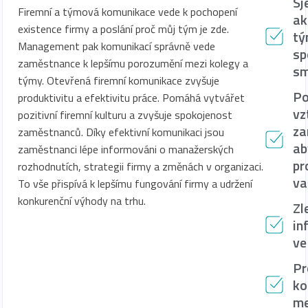
Sj
Firemní a týmová komunikace vede k pochopení
ak
existence firmy a poslání proč můj tým je zde.
tý
Management pak komunikací správně vede
sp
zaměstnance k lepšímu porozumění mezi kolegy a
s
týmy. Otevřená firemní komunikace zvyšuje
Po
produktivitu a efektivitu práce. Pomáhá vytvářet
vz
pozitivní firemní kulturu a zvyšuje spokojenost
za
zaměstnanců. Díky efektivní komunikaci jsou
ab
zaměstnanci lépe informováni o manažerských
pr
rozhodnutích, strategii firmy a změnách v organizaci.
va
To vše přispívá k lepšímu fungování firmy a udržení
konkurenční výhody na trhu.
Zl
in
ve
Pr
ko
me