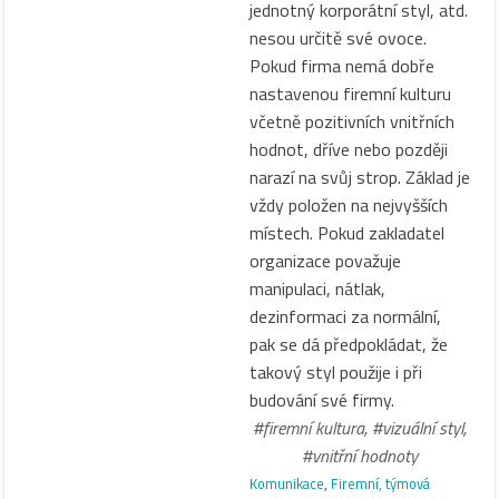
jednotný korporátní styl, atd.
nesou určitě své ovoce.
Pokud firma nemá dobře
nastavenou firemní kulturu
včetně pozitivních vnitřních
hodnot, dříve nebo později
narazí na svůj strop. Základ je
vždy položen na nejvyšších
místech. Pokud zakladatel
organizace považuje
manipulaci, nátlak,
dezinformaci za normální,
pak se dá předpokládat, že
takový styl použije i při
budování své firmy.
#firemní kultura
,
#vizuální styl
,
#vnitřní hodnoty
Komunikace
,
Firemní, týmová