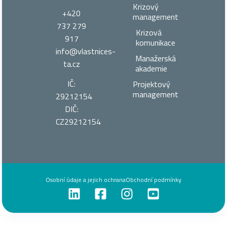
Krizový
+420
management
737 279
Krizová
917
komunikace
info@vlastnices­
Manažerská
ta.cz
akademie
IČ:
Projektový
management
29212154
DIČ:
CZ29212154
Osobní údaje a jejich ochrana
Obchodní podmínky