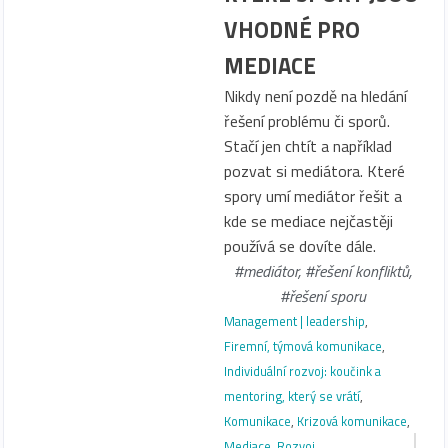
VHODNÉ PRO
MEDIACE
Nikdy není pozdě na hledání
řešení problému či sporů.
Stačí jen chtít a například
pozvat si mediátora. Které
spory umí mediátor řešit a
kde se mediace nejčastěji
používá se dovíte dále.
#mediátor
,
#řešení konfliktů
,
#řešení sporu
Management | leadership
,
Firemní, týmová komunikace
,
Individuální rozvoj: koučink a
mentoring, který se vrátí
,
Komunikace
,
Krizová komunikace
,
Mediace
,
Rozvoj