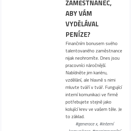
ZAMĚSTNANEC,
ABY VÁM
VYDĚLÁVAL
PENÍZE?
Finančním bonusem svého
talentovaného zaměstnance
nijak neohromíte. Dnes jsou
pracovníci náročnější.
Nabídněte jim kariéru,
vzdělání, ale hlavně s nimi
mluvte tváří v tvář. Fungující
interní komunikaci ve firmě
potřebujete stejně jako
kolující krev ve vašem těle. Je
to základ.
#generace x
,
#interní