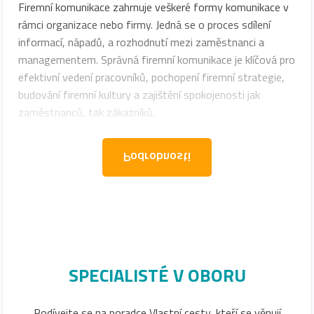
Firemní komunikace zahrnuje veškeré formy komunikace v
rámci organizace nebo firmy. Jedná se o proces sdílení
informací, nápadů, a rozhodnutí mezi zaměstnanci a
managementem. Správná firemní komunikace je klíčová pro
efektivní vedení pracovníků, pochopení firemní strategie,
budování firemní kultury a zajištění spokojenosti jak
zaměstnanců, tak zákazníků.
Podrobnosti
SPECIALISTÉ V OBORU
Podívejte se na poradce Vlastní cesty, kteří se věnují