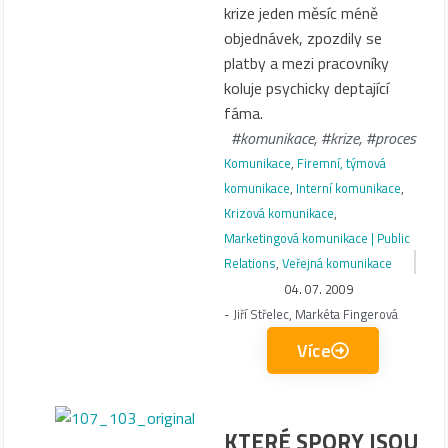
krize jeden měsíc méně
objednávek, zpozdily se
platby a mezi pracovníky
koluje psychicky deptající
fáma.
#komunikace
,
#krize
,
#proces
Komunikace
,
Firemní, týmová
komunikace
,
Interní komunikace
,
Krizová komunikace
,
Marketingová komunikace | Public
Relations
,
Veřejná komunikace
04. 07. 2009
-
Jiří Střelec
,
Markéta Fingerová
Více
KTERÉ SPORY JSOU