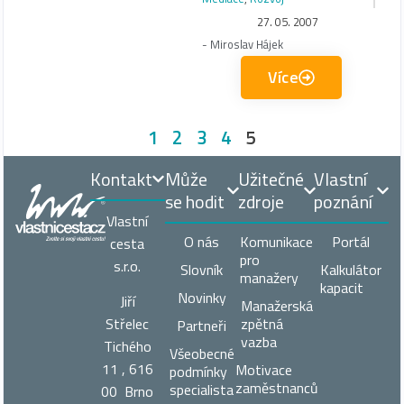
27. 05. 2007
-
Miroslav Hájek
Více
1
2
3
4
5
Kontakt
Může
Užitečné
Vlastní
se hodit
zdroje
poznání
Vlastní
O nás
Komunikace
Portál
cesta
pro
s.r.o.
Slovník
Kalkulátor
manažery
kapacit
Novinky
Jiří
Manažerská
zpětná
Střelec
Partneři
vazba
Tichého
Všeobecné
11 , 616
Motivace
podmínky
zaměstnanců
specialista
00 Brno